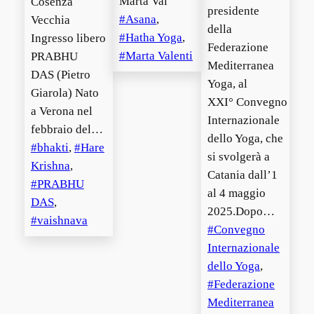
Marta Val
Cosenza
presidente
Asana
, 
Vecchia
della
Hatha Yoga
, 
Ingresso libero
Federazione
Marta Valenti
PRABHU
Mediterranea
DAS (Pietro
Yoga, al
Giarola) Nato
XXI° Convegno
a Verona nel
Internazionale
febbraio del…
dello Yoga, che
bhakti
, 
Hare
si svolgerà a
Krishna
, 
Catania dall’1
PRABHU
al 4 maggio
DAS
, 
2025.Dopo…
vaishnava
Convegno
Internazionale
dello Yoga
, 
Federazione
Mediterranea