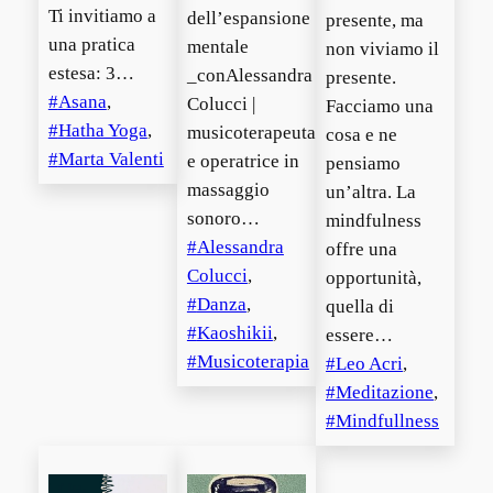
Ti invitiamo a
dell’espansione
presente, ma
una pratica
mentale
non viviamo il
estesa: 3…
_conAlessandra
presente.
Asana
, 
Colucci |
Facciamo una
Hatha Yoga
, 
musicoterapeuta
cosa e ne
Marta Valenti
e operatrice in
pensiamo
massaggio
un’altra. La
sonoro…
mindfulness
Alessandra
offre una
Colucci
, 
opportunità,
Danza
, 
quella di
Kaoshikii
, 
essere…
Musicoterapia
Leo Acri
, 
Meditazione
, 
Mindfullness