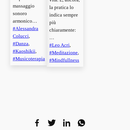
massaggio
la pratica lo
sonoro
indica sempre
armonico…
più
Alessandra
chiaramente:
Colucci
, 
…
Danza
, 
Leo Acri
, 
Kaoshikii
, 
Meditazione
, 
Musicoterapia
Mindfullness
Facebook
Twitter
LinkedIn
WhatsAp
Telegr