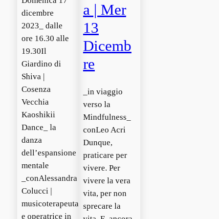
Domenica 17
a | Mer
dicembre
13
2023_ dalle
ore 16.30 alle
Dicemb
19.30Il
re
Giardino di
Shiva |
Cosenza
_in viaggio
Vecchia
verso la
Kaoshikii
Mindfulness_
Dance_ la
conLeo Acri
danza
Dunque,
dell’espansione
praticare per
mentale
vivere. Per
_conAlessandra
vivere la vera
Colucci |
vita, per non
musicoterapeuta
sprecare la
e operatrice in
vita. E, ancora,