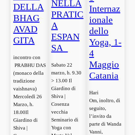
NELLA
DELLA
Internaz
PRATIC
BHAG
ionale
A
AVAD
dello
ESPAN
GITA
Yoga, 1-
SA
4
incontro con
Maggio
Sabato 22
PRABHU DAS
marzo, h. 9.30
(monaco della
Catania
> 13.00 Il
tradizione
Giardino di
vaishnava)
Hari
Shiva |
Mercoledì 26
Om, inoltro, di
Cosenza
Marzo, h.
seguito,
vecchia
18.00Il
l’invito da
Seminario di
Giardino di
parte di Wanda
Yoga con
Shiva |
Vanni,