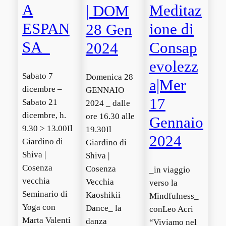
A
Meditaz
| DOM
ESPAN
ione di
28 Gen
SA
Consap
2024
evolezz
Sabato 7
Domenica 28
a|Mer
dicembre –
GENNAIO
17
Sabato 21
2024 _ dalle
dicembre, h.
ore 16.30 alle
Gennaio
9.30 > 13.00Il
19.30Il
2024
Giardino di
Giardino di
Shiva |
Shiva |
Cosenza
Cosenza
_in viaggio
vecchia
Vecchia
verso la
Seminario di
Kaoshikii
Mindfulness_
Yoga con
Dance_ la
conLeo Acri
Marta Valenti
danza
“Viviamo nel