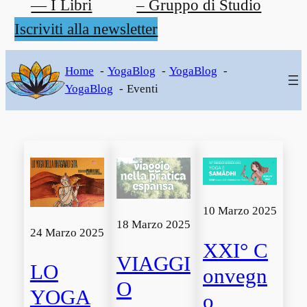
— I Libri
– Gruppo di Studio
Iscriviti alla newsletter
Home
YogaBlog
YogaBlog
YogaBlog
Eventi
10 Marzo 2025
18 Marzo 2025
24 Marzo 2025
XXI° C
VIAGGI
LO
onvegn
O
YOGA
o