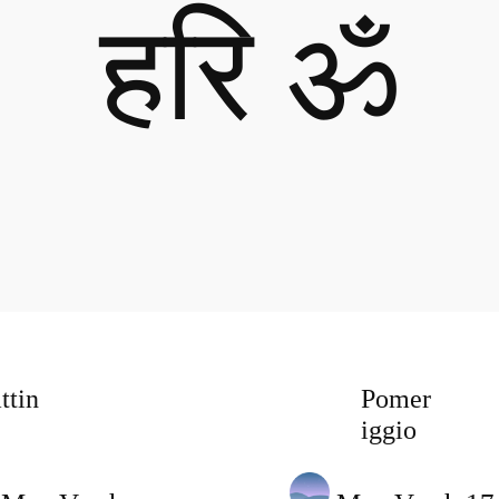
हरि ॐ
ttin
Pomer
iggio