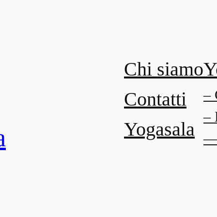
Chi siamo
Y
– 
Contatti
– 
Yogasala
a
— 