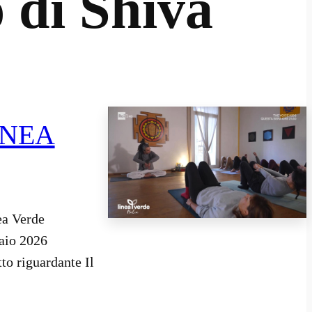
 di Shiva
LINEA
ea Verde
naio 2026
to riguardante Il