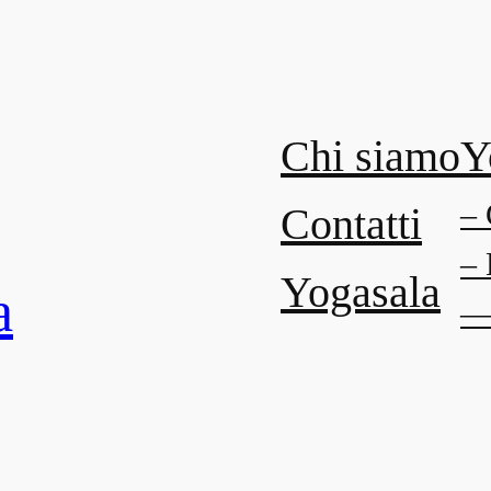
Chi siamo
Y
– 
Contatti
– 
Yogasala
a
— 