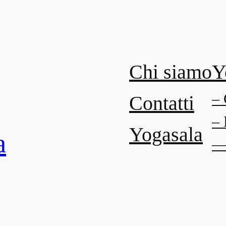
Chi siamo
Y
– 
Contatti
– 
Yogasala
a
— 