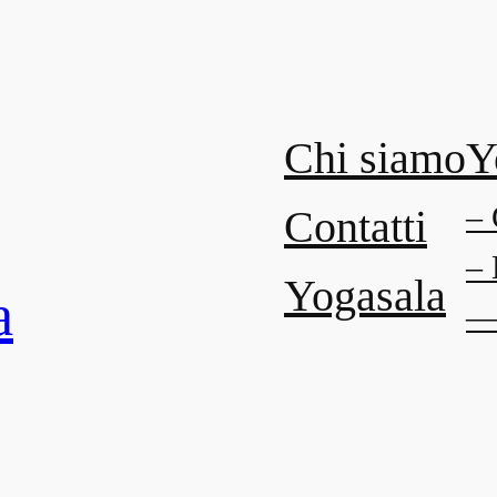
Chi siamo
Y
– 
Contatti
– 
Yogasala
a
— 