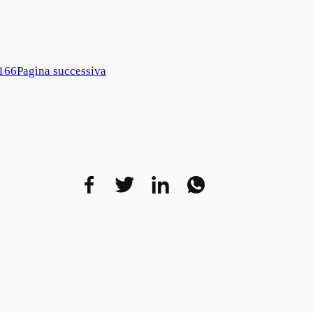
166
Pagina successiva
Facebook
Twitter
LinkedIn
WhatsAp
Telegr