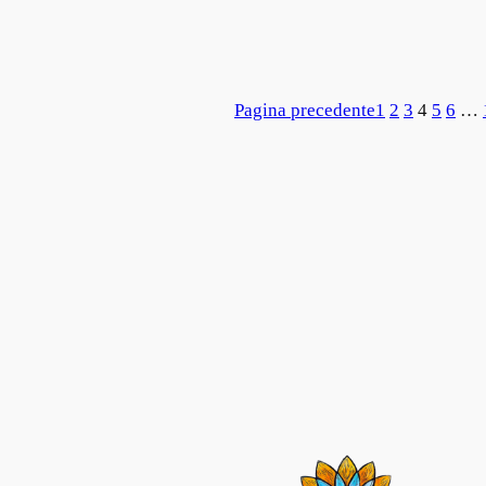
Pagina precedente
1
2
3
4
5
6
…