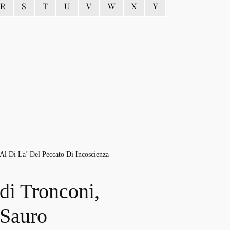
R
S
T
U
V
W
X
Y
Al Di La’ Del Peccato Di Incoscienza
di Tronconi,
Sauro