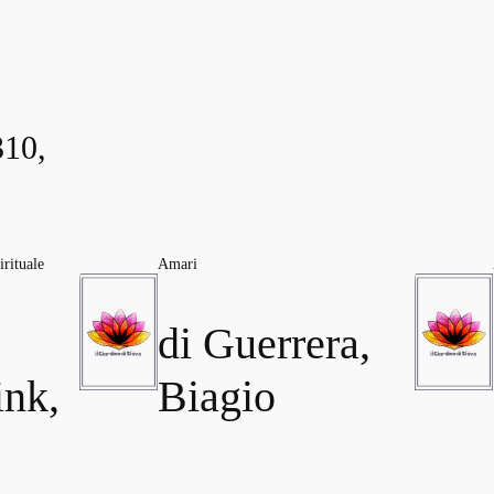
10,
rituale
Amari
di Guerrera,
ink,
Biagio