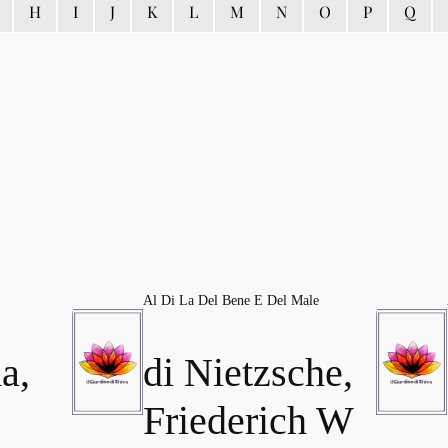
H
I
J
K
L
M
N
O
P
Q
Al Di La Del Bene E Del Male
a,
di Nietzsche,
Friederich W