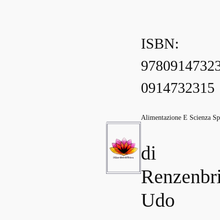
ISBN:
97809147323
0914732315
Alimentazione E Scienza Spi
di
Renzenbr
Udo