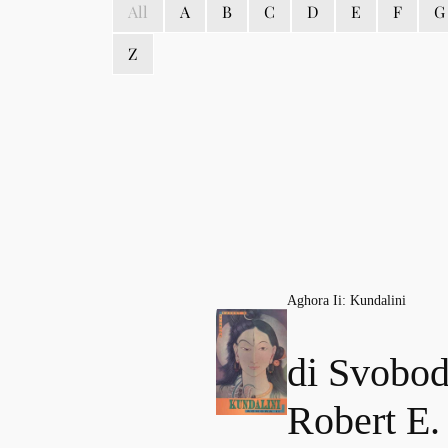
All
A
B
C
D
E
F
G
Z
Aghora Ii: Kundalini
di Svobod
Robert E.